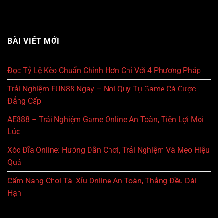
BÀI VIẾT MỚI
Đọc Tỷ Lệ Kèo Chuẩn Chỉnh Hơn Chỉ Với 4 Phương Pháp
Trải Nghiệm FUN88 Ngay – Nơi Quy Tụ Game Cá Cược
Đẳng Cấp
AE888 – Trải Nghiệm Game Online An Toàn, Tiện Lợi Mọi
Lúc
Xóc Đĩa Online: Hướng Dẫn Chơi, Trải Nghiệm Và Mẹo Hiệu
Quả
Cẩm Nang Chơi Tài Xỉu Online An Toàn, Thắng Đều Dài
Hạn