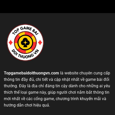
Topgamebaidoithuongvn.com
là website chuyên cung cấp
thông tin đầy đủ, chi tiết và cập nhật nhất về game bài đổi
thưởng. Đây là địa chỉ đáng tin cậy dành cho những ai yêu
thích thể loại game này, giúp người chơi nắm bắt thông tin
mới nhất về các cổng game, chương trình khuyến mãi và
hướng dẫn chơi hiệu quả.