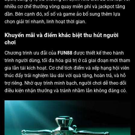
nhiều cơ chế thưởng vòng quay miễn phí và jackpot tăng
dần. Bên cạnh đó, xổ số và game ảo bổ sung thêm lựa
chọn giải trí nhanh, linh hoạt thời gian.
Khuyến mãi và điểm khác biệt thu hút người
chơi
Chương trình ưu đãi của
FUN88
được thiết kế theo hành
trình người dùng, tối đa hóa giá trị ở cả giai đoạn mới tham
gia lẫn tái kích hoạt. Cơ chế tích điểm và xếp hạng hội viên
thúc đẩy trải nghiệm lâu dài với quà tặng, hoàn trả, và hỗ
trợ riêng. Nhờ quy trình minh bạch, người chơi dễ theo dõi
điều kiện nhận thưởng và tránh nhầm lẫn không đáng có.