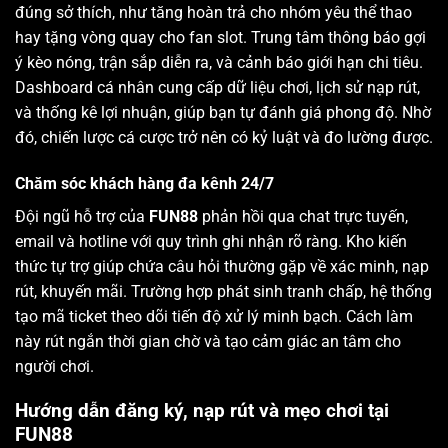
đúng sở thích, như tăng hoàn trả cho nhóm yêu thể thao
hay tặng vòng quay cho fan slot. Trung tâm thông báo gợi
ý kèo nóng, trận sắp diễn ra, và cảnh báo giới hạn chi tiêu.
Dashboard cá nhân cung cấp dữ liệu chơi, lịch sử nạp rút,
và thống kê lợi nhuận, giúp bạn tự đánh giá phong độ. Nhờ
đó, chiến lược cá cược trở nên có kỷ luật và đo lường được.
Chăm sóc khách hàng đa kênh 24/7
Đội ngũ hỗ trợ của
FUN88
phản hồi qua chat trực tuyến,
email và hotline với quy trình ghi nhận rõ ràng. Kho kiến
thức tự trợ giúp chứa câu hỏi thường gặp về xác minh, nạp
rút, khuyến mãi. Trường hợp phát sinh tranh chấp, hệ thống
tạo mã ticket theo dõi tiến độ xử lý minh bạch. Cách làm
này rút ngắn thời gian chờ và tạo cảm giác an tâm cho
người chơi.
Hướng dẫn đăng ký, nạp rút và mẹo chơi tại
FUN88